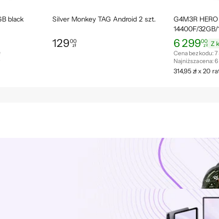
GB black
Silver Monkey TAG Android 2 szt.
G4M3R HERO 2
14400F/32GB
129
6 299
00
00
Z 
zł
zł
Cena: 129,00 zł
Cena: 6 299,00
ł
Cena bez kodu:
7
ł
Najniższa cena:
6
314,95 zł x 20 r