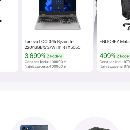
Lenovo LOQ 3-15 Ryzen 5-
ENDORFY Meta
220/16GB/512/Win11 RTX5050
144Hz
3 699
499
00
00
Z kodem
Z kode
zł
zł
Cena: 3 699,00 zł
Cena: 499,00 zł
Cena bez kodu:
4 099,00 zł
Cena bez kodu:
979
Najniższa cena:
4 099,00 zł
Najniższa cena:
979