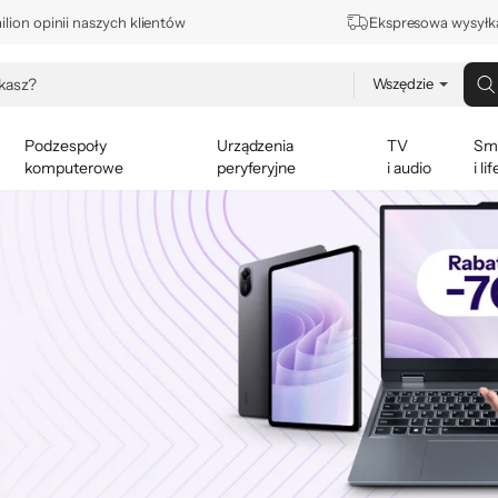
lion opinii naszych klientów
Ekspresowa wysyłk
Wszędzie
Podzespoły
Urządzenia
TV
Sm
komputerowe
peryferyjne
i audio
i li