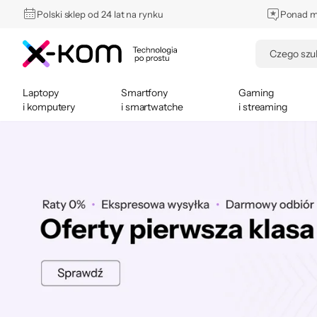
Polski sklep od 24 lat na rynku
Ponad mi
Laptopy
Smartfony
Gaming
i komputery
i smartwatche
i streaming