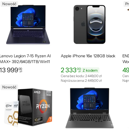
Nowość
P
Lenovo Legion 7-15 Ryzen AI
Apple iPhone 16e 128GB black
END
MAX+ 392/64GB/1TB/Win11
Wo
8060S
13 999
2 333
4
00
00
Z kodem
zł
zł
Cena: 13 999,00 zł
Cena: 2 333,00 zł
Cen
Cena bez kodu:
2 449,00 zł
Cen
Najniższa cena:
2 449,00 zł
Najn
Nowość