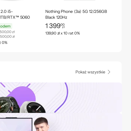
.0 i5-
Nothing Phone (3a) 5G 12/256GB
Lenovo
/1TB/RTX™ 5060
Black 120Hz
8GB/25
1 399
1 49
00
kodem
zł
 zł
Cena: 1 399,00 zł
Cena: 1
 500,00 zł
139,90 zł x 10 rat 0%
149,90 
 500,00 zł
at 0%
Pokaż wszystkie