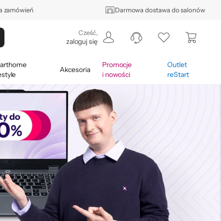
a zamówień
Darmowa dostawa do salonów
Cześć
,
zaloguj się
arthome
Promocje
Outlet
Akcesoria
festyle
i nowości
reStart