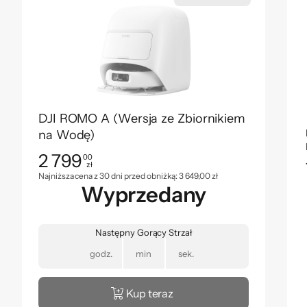
DJI ROMO A (Wersja ze Zbiornikiem
na Wodę)
2 799
00
zł
Cena: 2 799,00 zł
Najniższa cena z ostatnich 30 dni: 3 649,00 zł
Najniższa cena z 30 dni przed obniżką:
3 649,00 zł
Wyprzedany
Następny Gorący Strzał
godz.
min
sek.
Kup teraz