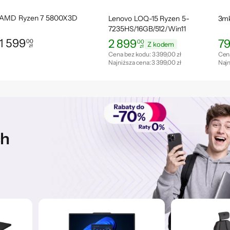
AMD Ryzen 7 5800X3D
Lenovo LOQ-15 Ryzen 5-
3mk
7235HS/16GB/512/Win11
RTX3050 144Hz
1 599
2 899
7
00
00
Z kodem
zł
zł
Cena: 1 599,00 zł
Cena: 2 899,00 zł
Cen
Cena bez kodu:
3 399,00 zł
Cen
Najniższa cena:
3 399,00 zł
Najn
ch