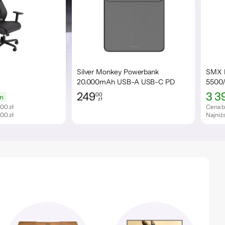
Silver Monkey Powerbank
SMX B
20.000mAh USB-A USB-C PD
5500
100W
249
3 3
00
m
zł
Cena: 249,00 zł
Cena:
,00 zł
Cena b
,00 zł
Najniż