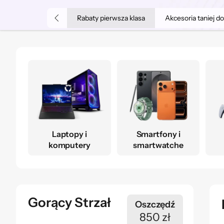
Rabaty pierwsza klasa
Akcesoria taniej d
Laptopy i
Smartfony i
komputery
smartwatche
Gorący Strzał
Oszczędź
850 zł