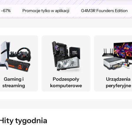
o -67%
Promocje tylko w aplikacji
G4M3R Founders Edition
Gaming i
Podzespoły
Urządzenia
streaming
komputerowe
peryferyjne
Hity tygodnia