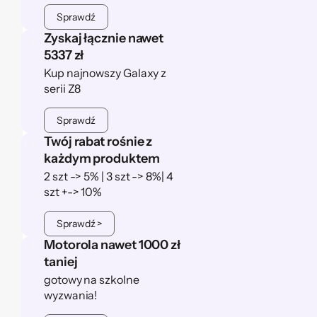
Sprawdź
Zyskaj łącznie nawet
5337 zł
Kup najnowszy Galaxy z
serii Z8
Sprawdź
Twój rabat rośnie z
każdym produktem
2 szt -> 5% | 3 szt -> 8%| 4
szt +-> 10%
Sprawdź >
Motorola nawet 1000 zł
taniej
gotowy na szkolne
wyzwania!