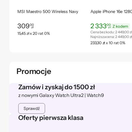
MSI Maestro 500 Wireless Navy
Apple iPhone 16e 128
309
2 333
00
00
Z kodem
zł
zł
Cena: 309,00 zł
Cena: 2 333,00 zł
Cena bez kodu:
2 449,00 z
15,45 zł x 20 rat 0%
Najniższa cena:
2 449,00 z
233,30 zł x 10 rat 0%
Promocje
Zamów i zyskaj do 1500 zł
z nowymi Galaxy Watch Ultra2 | Watch9
Sprawdź
Oferty pierwsza klasa