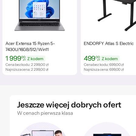
Acer Extensa 15 Ryzen 5-
ENDORFY Atlas S Electric
7430U/16GB/512/Win11
1 999
499
00
00
Z kodem
Z kodem
zł
zł
Cena: 1 999,00 zł
Cena: 499,00 zł
Cena bez kodu:
2 299,00 zł
Cena bez kodu:
699,00 zł
Najniższa cena:
2 299,00 zł
Najniższa cena:
699,00 zł
Jeszcze więcej dobrych ofert
W cenach pierwsza klasa