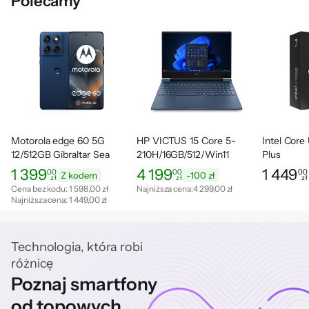
Polecamy
Motorola edge 60 5G
HP VICTUS 15 Core 5-
Intel Core
12/512GB Gibraltar Sea
210H/16GB/512/Win11
Plus
120Hz
RTX5060 144Hz
1 399
4 199
1 449
00
00
00
Z kodem
-100 zł
zł
zł
zł
Cena: 1 399,00 zł
Cena: 4 199,00 zł
Najniższa cena z ostatnich 30 dni: 4 299
Cena: 1 44
Cena bez kodu:
1 598,00 zł
Najniższa cena:
4 299,00 zł
Najniższa cena:
1 449,00 zł
Technologia, która robi
różnicę
Poznaj smartfony
od topowych