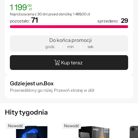
1 199
00
71
zł
29
Cena: 1 199,00 zł
Najniższa cena z ostatnich 30 dni: 1 499,00 zł
Najniższa cena z 30 dni przed obniżką:
1 499,00 zł
71
29
pozostało:
sprzedano:
29
71
Do końca promocji
godz.
min
sek.
Kup teraz
Gdzie jest un.Box
Przenieśliśmy go niżej. Przewiń stronę w dół
Hity tygodnia
Nowość
Nowość