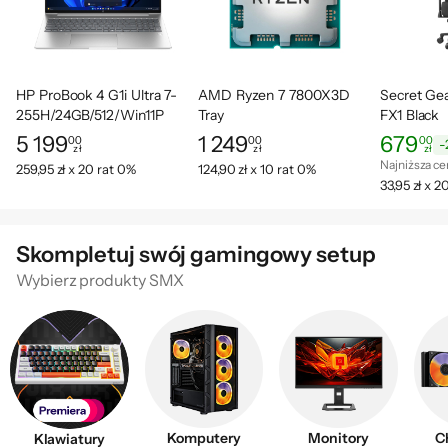
HP ProBook 4 G1i Ultra 7-
AMD Ryzen 7 7800X3D
Secret Ge
255H/24GB/512/Win11P
Tray
FX1 Black
5 199
1 249
679
00
00
00
-
zł
zł
zł
Cena: 5 199,00 zł
Cena: 1 249,00 zł
Cena: 679,
Najniższa c
Najniższa ce
259,95 zł x 20 rat 0%
124,90 zł x 10 rat 0%
33,95 zł x 2
Skompletuj swój gamingowy setup
Wybierz produkty SMX
Komputery
Monitory
C
Klawiatury