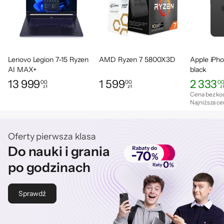
Lenovo Legion 7-15 Ryzen
AMD Ryzen 7 5800X3D
Apple iPh
AI MAX+
black
392/64GB/1TB/Win11
13 999
1 599
2 333
00
00
0
zł
zł
z
Cena: 13 999,00 zł
Cena: 1 599,00 zł
Cena: 2 33
8060S
Cena bez ko
Najniższa ce
Oferty pierwsza klasa
Do nauki i grania
po godzinach
Sprawdź