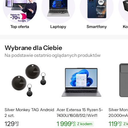
Top oferta
Laptopy
Smartfony
Ko
Wybrane dla Ciebie
Na podstawie ostatnio oglądanych produktów
Silver Monkey TAG Android
Acer Extensa 15 Ryzen 5-
Silver Mo
2 szt.
7430U/16GB/512/Win11
20.000mA
PD 100W
129
1 999
119
00
00
00
Z kodem
Z 
zł
zł
zł
Cena: 129,00 zł
Cena: 1 999,00 zł
Cena: 119,