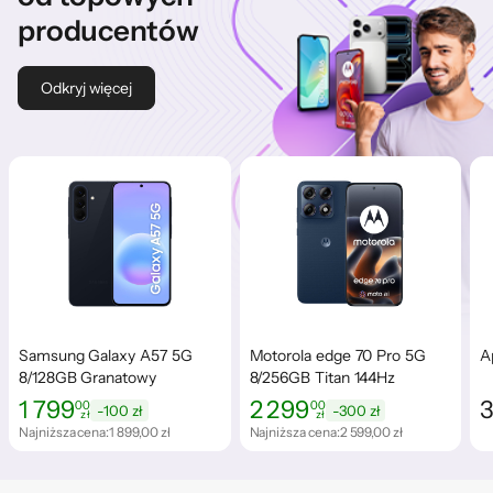
producentów
Odkryj więcej
Samsung Galaxy A57 5G
Motorola edge 70 Pro 5G
A
8/128GB Granatowy
8/256GB Titan 144Hz
1 799
2 299
3
00
00
-100 zł
-300 zł
zł
zł
Cena: 1 799,00 zł
Najniższa cena z ostatnich 30 dni: 1 899,00 zł
Cena: 2 299,00 zł
Najniższa cena z ostatnich 30 dni: 2
C
Najniższa cena:
1 899,00 zł
Najniższa cena:
2 599,00 zł