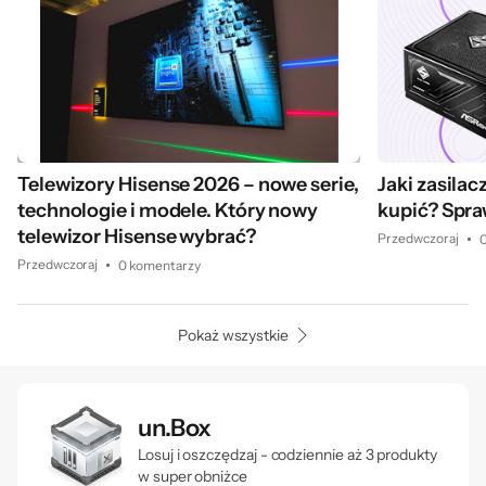
Telewizory Hisense 2026 – nowe serie,
Jaki zasila
technologie i modele. Który nowy
kupić? Spr
telewizor Hisense wybrać?
Przedwczoraj
0
Przedwczoraj
0 komentarzy
Pokaż wszystkie
un.Box
Losuj i oszczędzaj - codziennie aż 3 produkty
w super obniżce