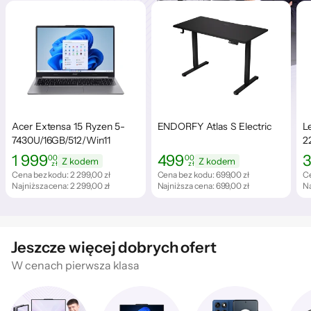
Acer Extensa 15 Ryzen 5-
ENDORFY Atlas S Electric
L
7430U/16GB/512/Win11
2
R
1 999
499
3
00
00
Z kodem
Z kodem
zł
zł
Cena: 1 999,00 zł
Cena: 499,00 zł
C
Cena bez kodu:
2 299,00 zł
Cena bez kodu:
699,00 zł
Ce
Najniższa cena:
2 299,00 zł
Najniższa cena:
699,00 zł
Na
Jeszcze więcej dobrych ofert
W cenach pierwsza klasa