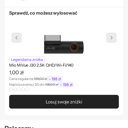
Sprawdź, co możesz wylosować
Legendarna zniżka
Le
Mio MiVue J30 2,5K QHD/Wi-Fi/140
Sil
1,00 zł
1,0
- 198 zł
Cena regularna:
199,00 zł
Cena
- 198 zł
Najniższa cena z 30 dni:
199,00 zł
Najn
Losuj swoje zniżki