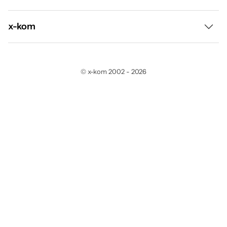
Raty
Wyprzedaż
x-kom
Leasing
Gorący Strzał
O nas
Program odkupu
un.Box
©
x-kom
2002
-
2026
Regulamin
Wynajem sprzętu
Promocje
Polityka prywatności
Ubezpieczenia
Outlet reStart
Polityka cookies
TaxFree
Karty podarunkowe
Regulamin newslettera
Montaż
Blog
Biuro prasowe
Zwroty
Zamówienia publiczne
Reklamacje
Zakupy dla firm
Najczęściej zadawane pytania